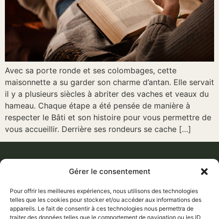
Avec sa porte ronde et ses colombages, cette
maisonnette a su garder son charme d’antan. Elle servait
il y a plusieurs siècles à abriter des vaches et veaux du
hameau. Chaque étape a été pensée de manière à
respecter le Bâti et son histoire pour vous permettre de
vous accueillir. Derrière ses rondeurs se cache […]
Gérer le consentement
ACCUEIL
06 61
DÉCOUVRIR
NOTRE FERME
47 58
Pour offrir les meilleures expériences, nous utilisons des technologies
SOUTENIR
REFUGE
telles que les cookies pour stocker et/ou accéder aux informations des
33
CONTACT
appareils. Le fait de consentir à ces technologies nous permettra de
APPRENDRE
traiter des données telles que le comportement de navigation ou les ID
contact@terrederev
AU NOM DU VIVANT