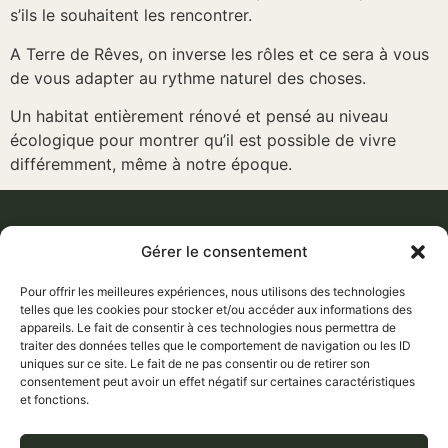
s’ils le souhaitent les rencontrer.
A Terre de Rêves, on inverse les rôles et ce sera à vous
de vous adapter au rythme naturel des choses.
Un habitat entièrement rénové et pensé au niveau
écologique pour montrer qu’il est possible de vivre
différemment, même à notre époque.
Gérer le consentement
ACCUEIL
06 61
DÉCOUVRIR
NOTRE FERME
47 58
SOUTENIR
Pour offrir les meilleures expériences, nous utilisons des technologies
REFUGE
telles que les cookies pour stocker et/ou accéder aux informations des
33
CONTACT
appareils. Le fait de consentir à ces technologies nous permettra de
APPRENDRE
traiter des données telles que le comportement de navigation ou les ID
contact@terrederev
AU NOM DU VIVANT
uniques sur ce site. Le fait de ne pas consentir ou de retirer son
SÉJOURNER
746 Route de
consentement peut avoir un effet négatif sur certaines caractéristiques
VIVRE AUTREMENT
Montpréval
et fonctions.
01960 Saint-André-
sur-Vieux-Jonc