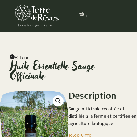
Retour
Huile Essentielle Sauge
Officinale
Description
Sauge officinale récoltée et
distillée à la ferme et certifiée en
agriculture biologique
10,00
€
TTC