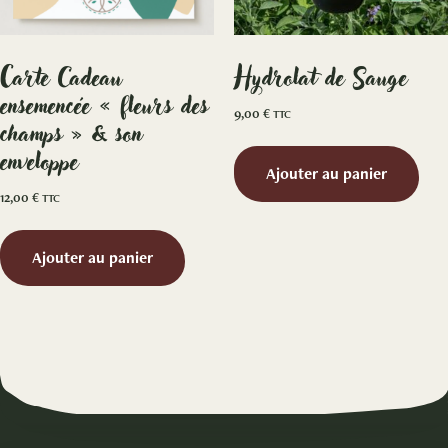
Carte Cadeau
Hydrolat de Sauge
ensemencée « fleurs des
9,00
€
TTC
champs » & son
enveloppe
Ajouter au panier
12,00
€
TTC
Ajouter au panier